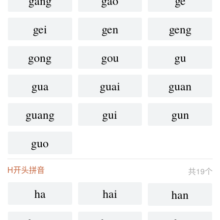
gang
gao
ge
gei
gen
geng
gong
gou
gu
gua
guai
guan
guang
gui
gun
guo
H开头拼音
共19个
ha
hai
han