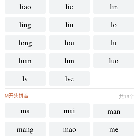
liao
lie
lin
ling
liu
lo
long
lou
lu
luan
lun
luo
lv
lve
M开头拼音
共19个
ma
mai
man
mang
mao
me