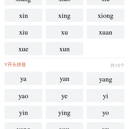
xin
xing
xiong
xiu
xu
xuan
xue
xun
Y开头拼音
共15个
ya
yan
yang
yao
ye
yi
yin
ying
yo