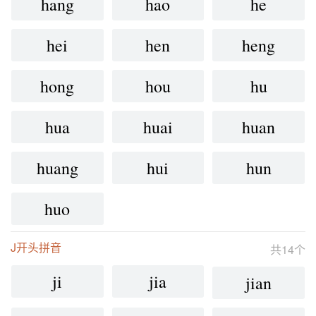
hang
hao
he
hei
hen
heng
hong
hou
hu
hua
huai
huan
huang
hui
hun
huo
J开头拼音
共14个
ji
jia
jian