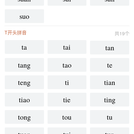
suo
T开头拼音
共19个
ta
tai
tan
tang
tao
te
teng
ti
tian
tiao
tie
ting
tong
tou
tu