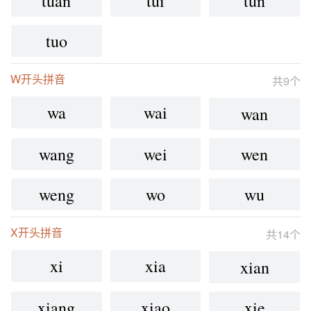
tuan
tui
tun
tuo
W开头拼音
共9个
wa
wai
wan
wang
wei
wen
weng
wo
wu
X开头拼音
共14个
xi
xia
xian
xiang
xiao
xie