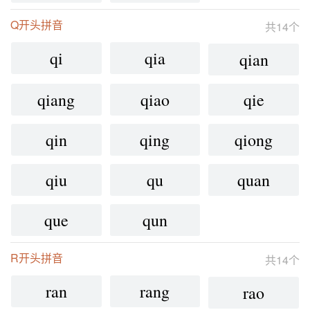
Q开头拼音
共14个
qi
qia
qian
qiang
qiao
qie
qin
qing
qiong
qiu
qu
quan
que
qun
R开头拼音
共14个
ran
rang
rao