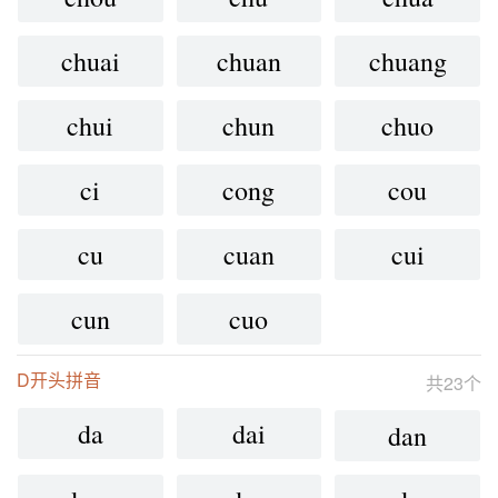
chuai
chuan
chuang
chui
chun
chuo
ci
cong
cou
cu
cuan
cui
cun
cuo
D开头拼音
共23个
da
dai
dan