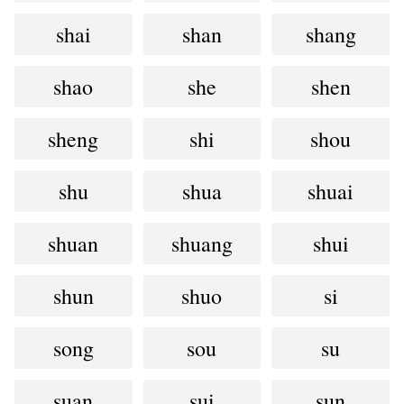
shai
shan
shang
shao
she
shen
sheng
shi
shou
shu
shua
shuai
shuan
shuang
shui
shun
shuo
si
song
sou
su
suan
sui
sun