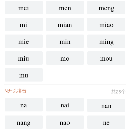
mei
men
meng
mi
mian
miao
mie
min
ming
miu
mo
mou
mu
N开头拼音
共25个
na
nai
nan
nang
nao
ne