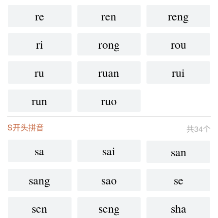
re
ren
reng
ri
rong
rou
ru
ruan
rui
run
ruo
S开头拼音
共34个
sa
sai
san
sang
sao
se
sen
seng
sha