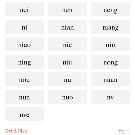
nei
nen
neng
ni
nian
niang
niao
nie
nin
ning
niu
nong
nou
nu
nuan
nun
nuo
nv
nve
O开头拼音
共2个