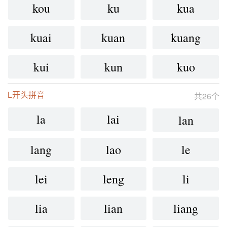
kou
ku
kua
kuai
kuan
kuang
kui
kun
kuo
L开头拼音
共26个
la
lai
lan
lang
lao
le
lei
leng
li
lia
lian
liang