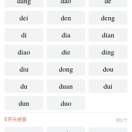
dang
dao
de
dei
den
deng
di
dia
dian
diao
die
ding
diu
dong
dou
du
duan
dui
dun
duo
E开头拼音
共5个