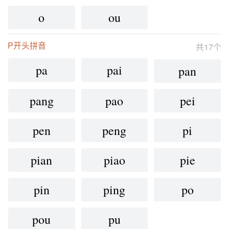
o
ou
P开头拼音
共17个
pa
pai
pan
pang
pao
pei
pen
peng
pi
pian
piao
pie
pin
ping
po
pou
pu