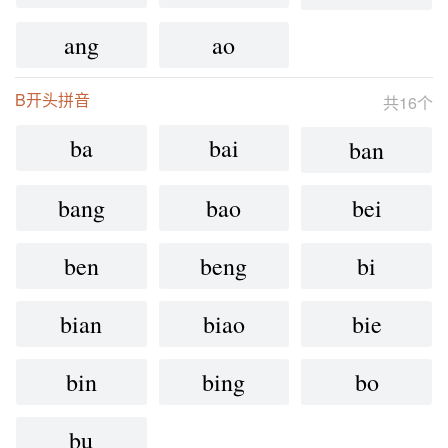
ang
ao
B开头拼音
共16个
ba
bai
ban
bang
bao
bei
ben
beng
bi
bian
biao
bie
bin
bing
bo
bu