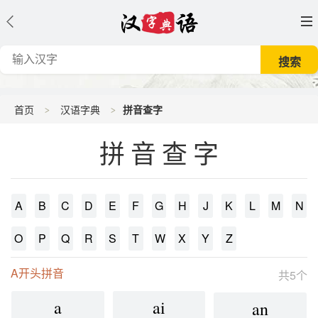
首页
汉语字典
拼音查字
拼音查字
A
B
C
D
E
F
G
H
J
K
L
M
N
O
P
Q
R
S
T
W
X
Y
Z
A开头拼音
共5个
a
ai
an