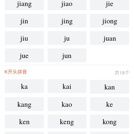
jiang
jiao
jie
jin
jing
jiong
jiu
ju
juan
jue
jun
K开头拼音
共18个
ka
kai
kan
kang
kao
ke
ken
keng
kong