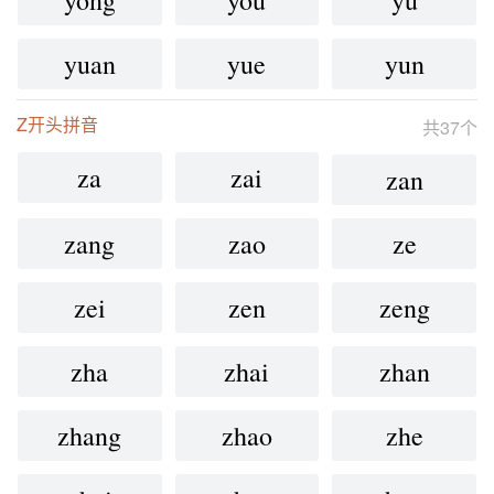
yong
you
yu
yuan
yue
yun
Z开头拼音
共37个
za
zai
zan
zang
zao
ze
zei
zen
zeng
zha
zhai
zhan
zhang
zhao
zhe