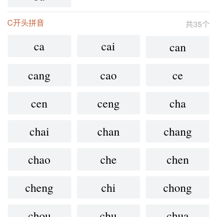
C开头拼音
共35个
ca
cai
can
cang
cao
ce
cen
ceng
cha
chai
chan
chang
chao
che
chen
cheng
chi
chong
chou
chu
chua