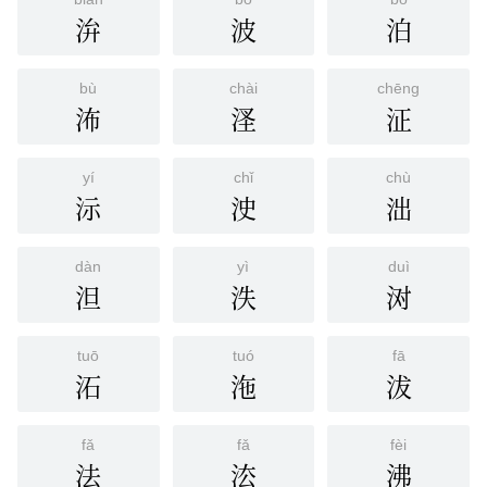
㳎
波
泊
bù
chài
chēng
㳍
㳗
泟
yí
chǐ
chù
沶
㳏
泏
dàn
yì
duì
泹
泆
㳔
tuō
tuó
fā
沰
沲
沷
fǎ
fǎ
fèi
法
㳒
沸