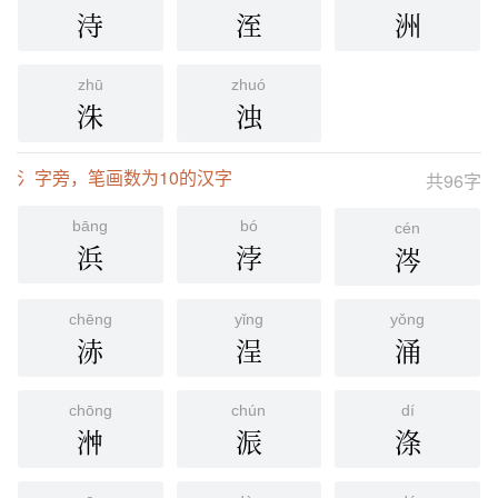
洔
洷
洲
zhū
zhuó
洙
浊
氵字旁，笔画数为10的汉字
共96字
bāng
bó
cén
浜
浡
涔
chēng
yǐng
yǒng
浾
浧
涌
chōng
chún
dí
浺
浱
涤