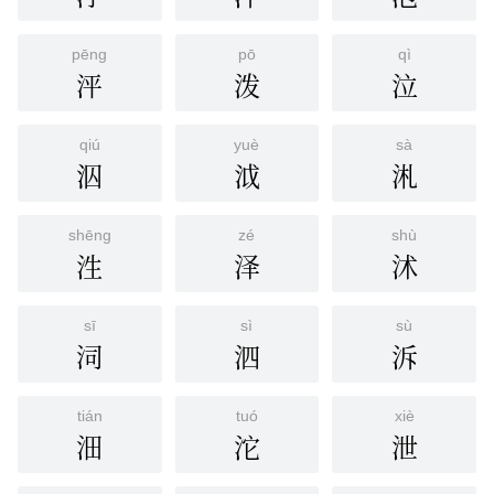
pēng
pō
qì
泙
泼
泣
qiú
yuè
sà
泅
泧
㳐
shēng
zé
shù
泩
泽
沭
sī
sì
sù
泀
泗
泝
tián
tuó
xiè
沺
沱
泄