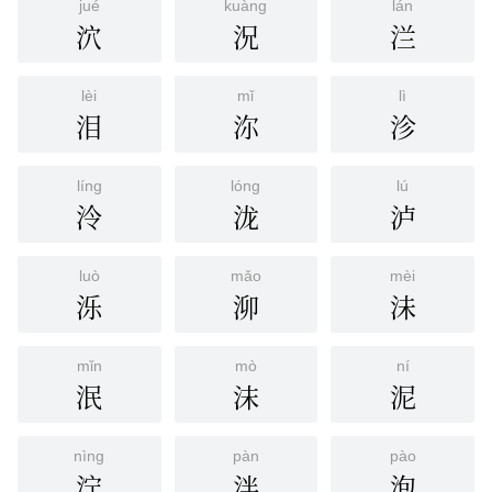
jué
kuàng
lán
泬
況
㳕
lèi
mǐ
lì
泪
沵
沴
líng
lóng
lú
泠
泷
泸
luò
mǎo
mèi
泺
泖
沬
mǐn
mò
ní
泯
沫
泥
nìng
pàn
pào
泞
泮
泡