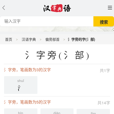
首页
汉语字典
偏旁部首
氵字旁的字(氵部)
氵字旁(氵部)
氵字旁，笔画数为3的汉字
共1字
shuǐ
氵
氵字旁，笔画数为5的汉字
共14字
bīn
diāo
fàn