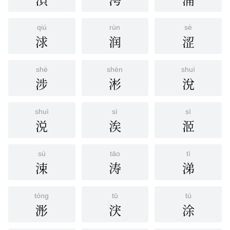
浿
涄
浦
qiú
rùn
sè
浗
润
涩
shè
shèn
shuì
涉
涁
涗
shuì
sì
sì
涚
涘
洍
sù
tāo
tì
涑
涛
涕
tóng
tū
tú
浵
涋
涂