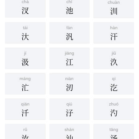
chà
chí
chuàn
汊
池
汌
tài
fàn
hàn
汏
汎
汗
jí
jiāng
jiǔ
汲
江
汣
máng
niàn
qì
汒
㲽
汔
qiān
qiú
zhuó
汘
汓
汋
rǔ
shàn
tāng
汝
汕
汤