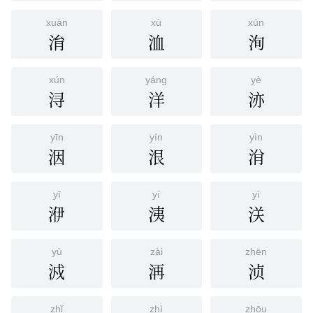
xuàn
xù
xún
㳙
洫
洵
xún
yáng
yè
浔
洋
洂
yīn
yín
yìn
洇
泿
洕
yī
yí
yì
洢
洟
浂
yù
zài
zhēn
㳚
洅
浈
zhǐ
zhì
zhōu