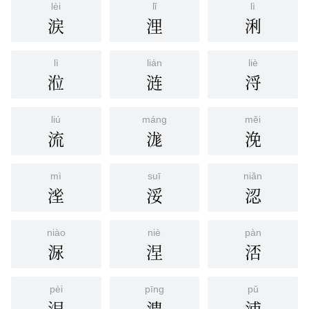
lèi
lǐ
lì
涙
浬
浰
lì
lián
liè
涖
涟
浖
liú
máng
měi
流
浝
浼
mì
suī
niǎn
㳴
浽
涊
niào
niè
pàn
㳮
涅
㳪
pèi
pīng
pǔ