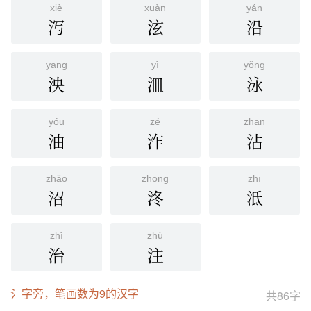
xiè
xuàn
yán
泻
泫
沿
yāng
yì
yǒng
泱
㳑
泳
yóu
zé
zhān
油
泎
沾
zhǎo
zhōng
zhī
沼
泈
泜
zhì
zhù
治
注
氵字旁，笔画数为9的汉字
共86字