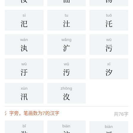
sì
tu
tuō
汜
汢
汑
wán
wǎng
wū
汍
㲿
污
wū
wū
xī
汙
汚
汐
xùn
zhōng
汛
汷
氵字旁，笔画数为7的汉字
共76字
bǐ
biàn
biàn