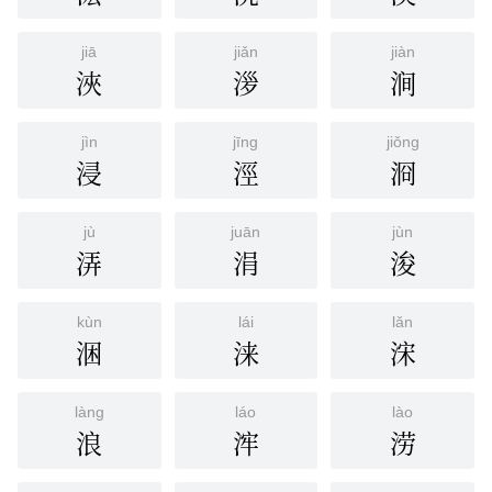
jiā
jiǎn
jiàn
浹
㳨
涧
jìn
jīng
jiǒng
浸
涇
浻
jù
juān
jùn
㳥
涓
浚
kùn
lái
lǎn
涃
涞
浨
làng
láo
lào
浪
浶
涝