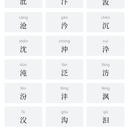
沘
汴
汳
cāng
gàn
chén
沧
汵
沉
shěn
chōng
cuì
沈
沖
㳃
dùn
fàn
fāng
沌
泛
汸
fén
fēng
fēng
汾
沣
沨
fù
gōu
gǔ
㳇
沟
汩