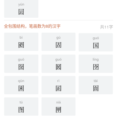
yún
囩
全包围结构，笔画数为8的汉字
共11字
bì
gù
guó
㘠
固
国
guó
guó
líng
囶
囻
囹
qūn
rì
tāi
囷
囸
囼
tú
xiá
图
㘡