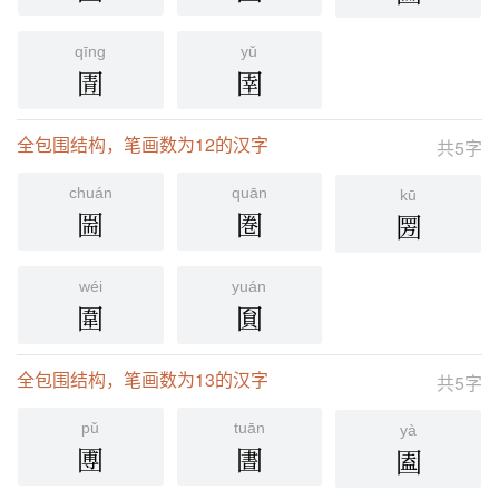
qīng
yǔ
圊
圉
全包围结构，笔画数为12的汉字
共5字
chuán
quān
kū
圌
圏
圐
wéi
yuán
圍
圎
全包围结构，笔画数为13的汉字
共5字
pǔ
tuān
yà
圑
圕
圔