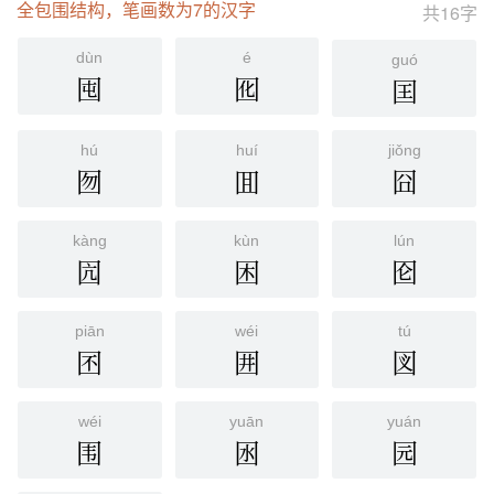
全包围结构，笔画数为7的汉字
共16字
dùn
é
guó
囤
囮
囯
hú
huí
jiǒng
囫
囬
囧
kàng
kùn
lún
囥
困
囵
piān
wéi
tú
囨
囲
図
wéi
yuān
yuán
围
囦
园