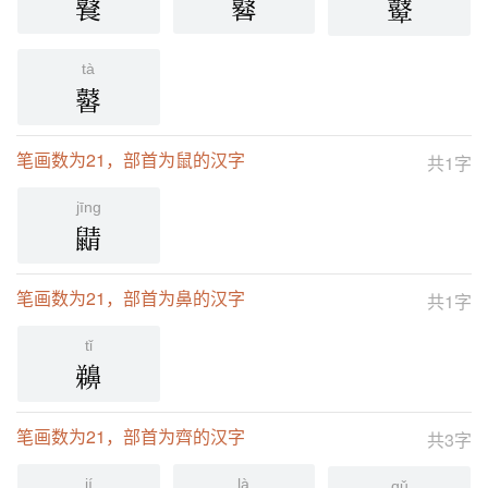
鼚
鼛
鼙
tà
䶁
笔画数为21，部首为鼠的汉字
共1字
jīng
鼱
笔画数为21，部首为鼻的汉字
共1字
tǐ
䶏
笔画数为21，部首为齊的汉字
共3字
jí
là
qǔ