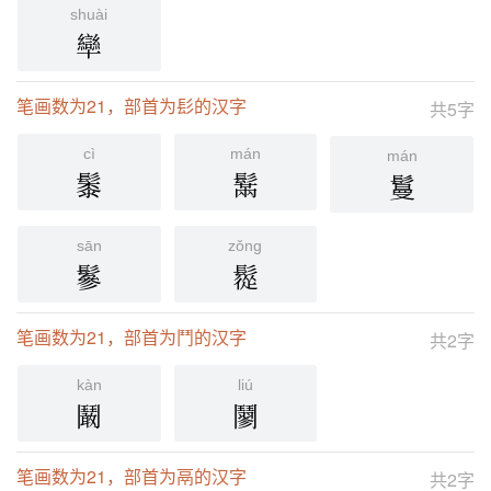
shuài
卛
笔画数为21，部首为髟的汉字
共5字
cì
mán
mán
䰍
鬗
鬘
sān
zǒng
鬖
䰌
笔画数为21，部首为鬥的汉字
共2字
kàn
liú
鬫
䰘
笔画数为21，部首为鬲的汉字
共2字