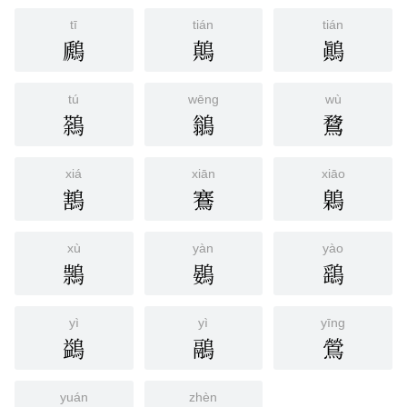
tī
tián
tián
鷉
鷏
鷆
tú
wēng
wù
鷋
鶲
䳱
xiá
xiān
xiāo
鶷
鶱
鷍
xù
yàn
yào
䳳
鷃
鷂
yì
yì
yīng
鷁
鷊
鶯
yuán
zhèn