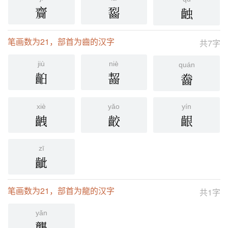
齎
䶛
䶚
笔画数为21，部首为齒的汉字
共7字
jiù
niè
quán
齨
齧
齤
xiè
yǎo
yín
齥
齩
齦
zī
齜
笔画数为21，部首为龍的汉字
共1字
yǎn
龑