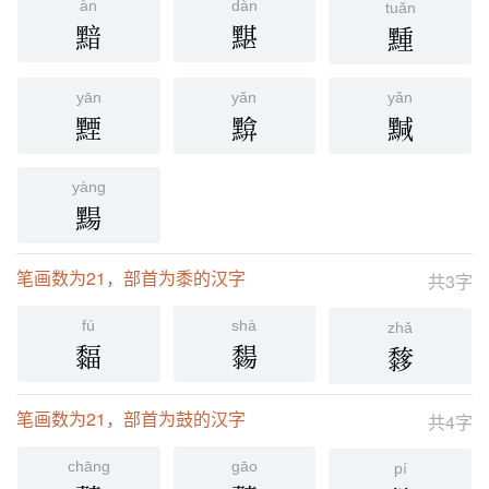
àn
dàn
tuǎn
黯
黮
䵯
yān
yǎn
yǎn
黫
黭
黬
yàng
䵮
笔画数为21，部首为黍的汉字
共3字
fú
shà
zhǎ
䵗
䵘
䵙
笔画数为21，部首为鼓的汉字
共4字
chāng
gāo
pí