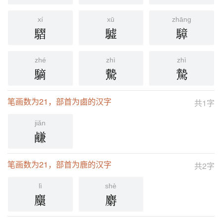
xí
xū
zhāng
騽
驉
騿
zhé
zhì
zhì
䮰
驇
騺
笔画数为21，部首为鹵的汉字
共1字
jiǎn
鹻
笔画数为21，部首为鹿的汉字
共2字
lì
shè
麜
麝