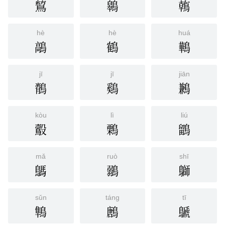
鶭
鷎
鶾
hè
hè
huá
鶮
鶴
鷨
jī
jī
jiān
鶺
鷄
鶼
kòu
lì
liú
鷇
鷅
鶹
mǎ
ruò
shī
鷌
鶸
鶳
sǔn
táng
tī
鶽
鶶
鷈