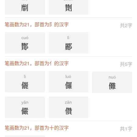
劘
劗
笔画数为21，部首为阝的汉字
共2字
cuó
lì
酇
酈
笔画数为21，部首为亻的汉字
共5字
lì
luó
nuó
儷
儸
儺
yǎn
zǎn
儼
儹
笔画数为21，部首为十的汉字
共1字