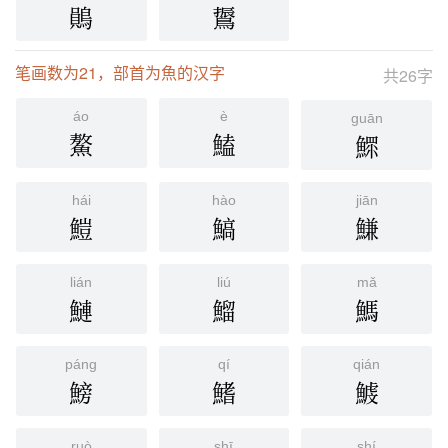
鶰
䳲
笔画数为21，部首为魚的汉字
共26字
áo
è
guān
鰲
鰪
鰥
hái
hào
jiān
䱺
鰝
鰜
lián
liú
mǎ
鰱
鰡
鰢
páng
qí
qián
鰟
鰭
鰬
ruò
shī
shí