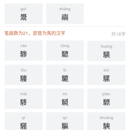
guī
shāng
鬹
鬺
笔画数为21，部首为馬的汉字
共18字
cān
cōng
huáng
驂
驄
䮲
lóu
lù
luó
䮫
騼
騾
mài
mì
piào
䮮
䮭
驃
qí
qū
shuāng
騹
驅
騻