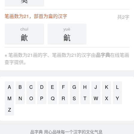
笔画数为21，部首为龠的汉字
共2字
chuī
yuè
龡
䶳
※ 笔画数为21画的字、笔画数为21的汉字由
品字典
在线笔画
查字提供。
A
B
C
D
E
F
G
H
J
K
L
M
N
O
P
Q
R
S
T
W
X
Y
Z
品字典 用心品味每一个汉字的文化气息