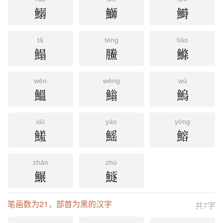
鰯
鰤
鰣
tǎ
téng
tiáo
鰨
鰧
鰷
wēn
wēng
wū
鰮
䱵
鰞
xiū
yáo
yóng
鱃
鰩
鰫
zhǎn
zhú
䱼
鱁
笔画数为21，部首为黑的汉字
共7字