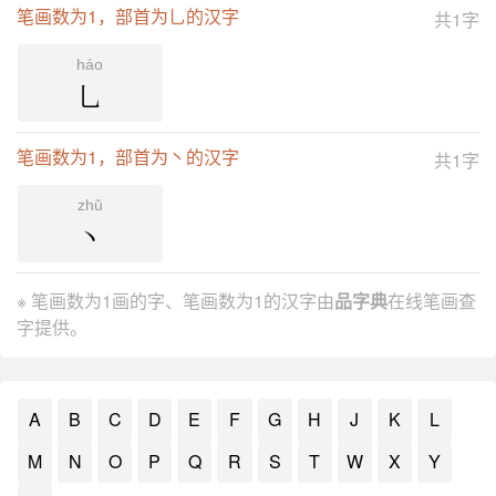
笔画数为1，部首为乚的汉字
共1字
háo
乚
笔画数为1，部首为丶的汉字
共1字
zhǔ
丶
※ 笔画数为1画的字、笔画数为1的汉字由
品字典
在线笔画查
字提供。
A
B
C
D
E
F
G
H
J
K
L
M
N
O
P
Q
R
S
T
W
X
Y