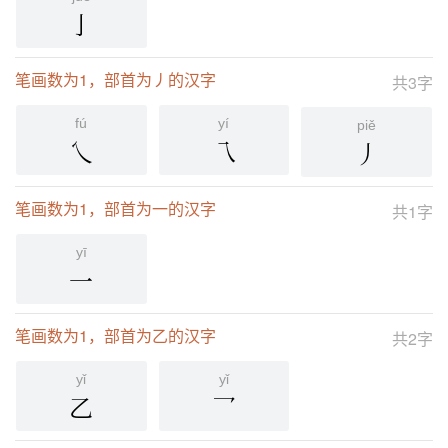
亅
笔画数为1，部首为丿的汉字
共3字
fú
yí
piě
乀
乁
丿
笔画数为1，部首为一的汉字
共1字
yī
一
笔画数为1，部首为乙的汉字
共2字
yǐ
yǐ
乙
乛